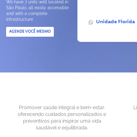
We have 7 units well located in
São Paulo, all easily accessible
and with a complete
infrastructure
Unidade Florida
AGENDE VOCÊ MESMO
Promover saúde integral e bem-estar,
L
oferecendo cuidados personalizados e
preventivos para inspirar uma vida
saudável e equilibrada.